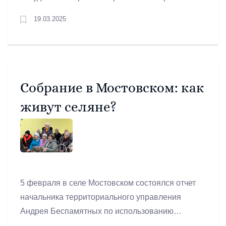
2024 год и свои ближайшие планы. Также с
19.03.2025
докладом о создании реестра захоронений
выступила начальник Управления по
городскому хозяйству и жилью (УГХ) Анастасия
Угланова.
Собрание в Мостовском: как
живут селяне?
5 февраля в селе Мостовском состоялся отчет
начальника территориального управления
Андрея Беспамятных по использованию
бюджетных средств в 2024 году.