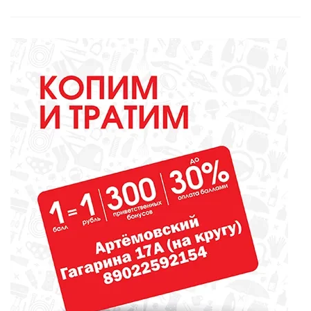
ОБРАЗОВАНИЕ
Вы - лучший школьный
библиотекарь? Докажите это
всей стране!
ОБРАЗОВАНИЕ
Сосновоборская школа в финале
конкурса школьных музеев
МЕДИЦИНА
От диеты до режима: все о
питании при грудном
вскармливании