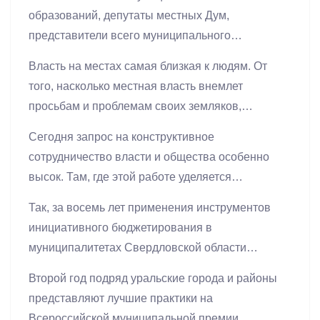
образований, депутаты местных Дум,
представители всего муниципального
сообщества!
Дорогие жители Свердловской
Власть на местах самая близкая к людям. От
области! Поздравляю вас с Днём местного
того, насколько местная власть внемлет
самоуправления!
просьбам и проблемам своих земляков,
зависит и успешное социально-экономическое
Сегодня запрос на конструктивное
развитие территорий, и настроение в
сотрудничество власти и общества особенно
обществе, и уровень доверия к институтам
высок. Там, где этой работе уделяется
государственного управления в целом.
пристальное внимание, позитивные перемены
Так, за восемь лет применения инструментов
происходят гораздо быстрее: более активно
инициативного бюджетирования в
реализуются проекты с использованием
муниципалитетах Свердловской области
механизмов инициативного бюджетирования,
реализовано свыше 500 проектов общей
строятся объекты социальной инфраструктуры,
Второй год подряд уральские города и районы
стоимостью порядка 750 миллионов рублей. В
которые действительно востребованы
представляют лучшие практики на
2025 году планируется реализовать 107
жителями, а благоустройство общественных
Всероссийской муниципальной премии