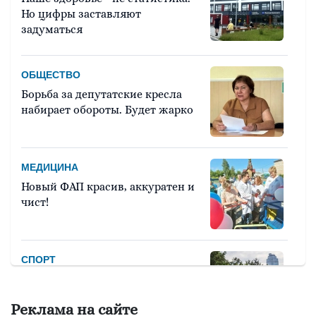
Но цифры заставляют
задуматься
ОБЩЕСТВО
Борьба за депутатские кресла
набирает обороты. Будет жарко
МЕДИЦИНА
Новый ФАП красив, аккуратен и
чист!
СПОРТ
Девять тысяч человек примут
участие в легкоатлетическом
Реклама на сайте
марафоне «Европа – Азия»