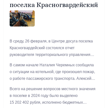
поселка Красногвардейский
В среду, 26 февраля, в Центре досуга поселка
Красногвардейский состоялся отчет
руководителя территориального управления
Алексея Селянина. На встрече присутствовали
В самом начале Наталия Черемных сообщила
заместитель главы Артемовского
о ситуации на котельной, где произошел пожар,
муниципального округа, исполняющая
о работе пассажирского транспорта. Алексей
полномочия главы Наталия Черемных,
Владимирович рассказал о работе
заместители главы и другие сотрудники
Всего на решение вопросов местного значения
предприятий и учреждений на территории
администрации, подведомственных
в поселке в 2024 году было выделено
поселка, о взаимодействии с общественными
учреждений, ведомств.
15 202 402 рубля, исполнено бюджетных
организациями, о проводимых мероприятиях, о