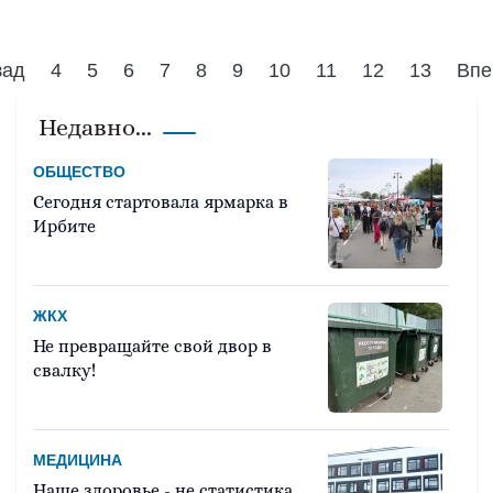
зад
4
5
6
7
8
9
10
11
12
13
Впе
Недавно...
ОБЩЕСТВО
Сегодня стартовала ярмарка в
Ирбите
ЖКХ
Не превращайте свой двор в
свалку!
МЕДИЦИНА
Наше здоровье - не статистика.