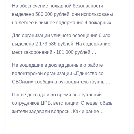
обязательств на сумму 14 307 469 рублей.
бюджете поселка и о расходах.
На обеспечение пожарной безопасности
Проведено 11 аукционов, общая сумма
выделено 580 000 рублей, они использованы
экономии составила 56 172 рубля.
на летнее и зимнее содержание 4 пожарных
пирсов и 4 пожарных водоисточников, на
Для организации уличного освещения было
опашку противопожарной полосы
выделено 2 173 586 рублей. На содержание
протяженностью 13 километров (2 раза).
мест захоронений - 181 000 рублей,
исполнение составило 82 505 рублей, потому
Не вошедшие в доклад данные о работе
что не был заключен договор со смотрителем
волонтерской организации «Единство со
кладбища, так как не нашлось кандидатуры. На
СВОими» сообщила руководитель группы
ремонт памятных мест было выделено 100 000
Светлана Кузьминых, она отметила
рублей, аукцион был объявлен 3 раза, не было
После доклада и во время выступлений
сплоченность жителей и поблагодарила за
подано ни одной заявки. Рассказал
сотрудников ЦРБ, ветстанции, Спецавтобазы
напряженный труд и большую проведенную
руководитель ТУ и о других затратах.
жители задавали вопросы. Как и ранее
работу для наших бойцов.
спрашивали о работе аптеки, ветстанции, о
медицинском обслуживании, о строительстве