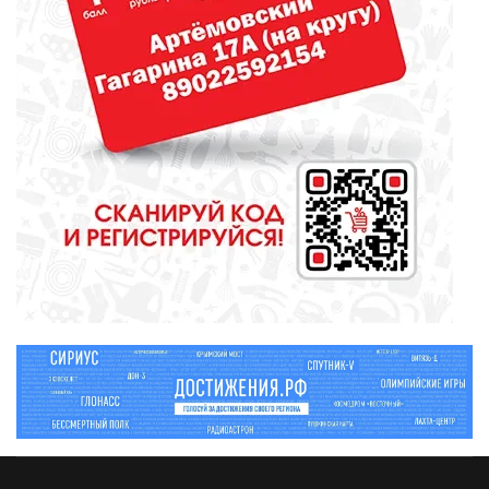
МЕДИЦИНА
От диеты до режима: все о
питании при грудном
вскармливании
СПОРТ
Зарядка под присмотром
полицейского