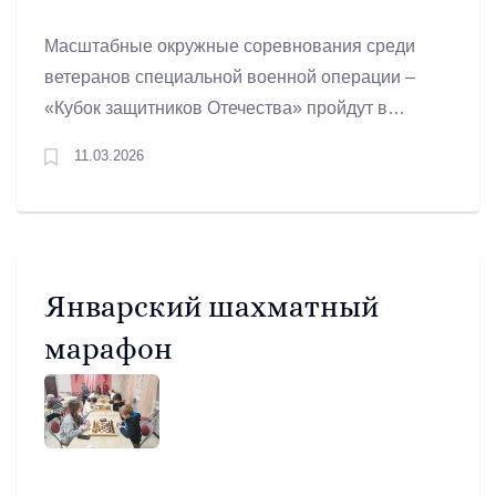
Масштабные окружные соревнования среди
ветеранов специальной военной операции –
«Кубок защитников Отечества» пройдут в
Екатеринбурге с 13 по 17 апреля. Событие
11.03.2026
соберет порядка 100 ветеранов-спортсменов
со всех регионов Уральского федерального
округа. При поддержке свердловского филиала
фонда «Защитники Отечества» наши участники
СВО активно готовятся представить регион на
Январский шахматный
соревнованиях.
марафон