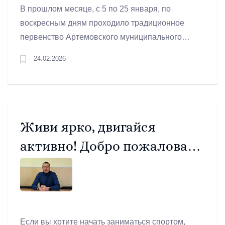
В прошлом месяце, с 5 по 25 января, по
воскресным дням проходило традиционное
первенство Артемовского муниципального
округа по классическим шахматам. Два
24.02.2026
параллельных турнира проводились в 7 туров с
контролем времени 90 минут до конца партий.
В заключительный день соревнований
участники определили сильнейших в
«классике».
Живи ярко, двигайся
активно! Добро пожаловать
в «Уралец»!
Если вы хотите начать заниматься спортом,