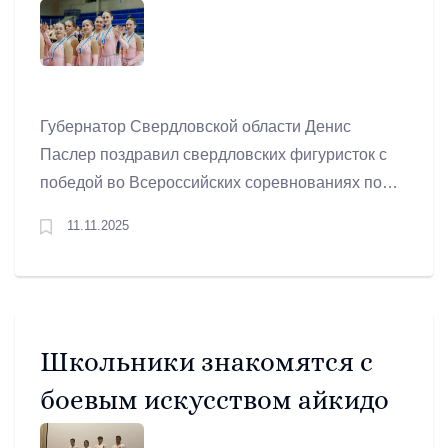
победой во Всероссийских
соревнованиях «Кубок
Урала»
Губернатор Свердловской области Денис
Паслер поздравил свердловских фигуристок с
победой во Всероссийских соревнованиях по
фигурному катанию «Кубок Урала» памяти В.Б.
11.11.2025
Шестернина в дисциплине «синхронное
катание». Победителем во всех спортивных
разрядах стала команда «Юность» из
Екатеринбурга.
Школьники знакомятся с
боевым искусством айкидо