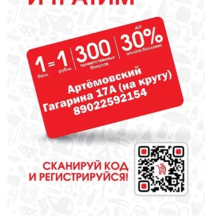
ОБЩЕСТВО
Какие вирусы могут уничтожить
домашних свиней и птиц?
СПОРТ
Денис Паслер поставил
футбольному клубу «Урал»
задачу выйти в Российскую
премьер-лигу
КУЛЬТУРА
Газманов, «Город мастеров» и
музейные квесты