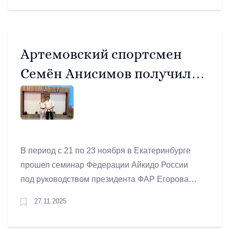
спортивное взрослое население Артемовского
округа и гостей-дебютантов из Режа!
Артемовский спортсмен
Семён Анисимов получил
черный пояс!
В период с 21 по 23 ноября в Екатеринбурге
прошел семинар Федерации Айкидо России
под руководством президента ФАР Егорова
Н.Н. (6 дан айкидо), вице-президента ФАР
27.11.2025
Рудневой Н.В. (6 дан айкидо). В рамках
семинара прошла аттестация на кю и даны.