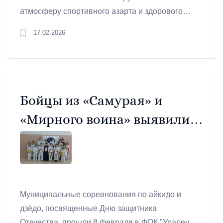
атмосферу спортивного азарта и здорового
образа жизни. В традиционной Всероссийской
17.02.2026
акции «Лыжня России-2026» приняли участие
десятки артемовских спортсменов.
Бойцы из «Самурая» и
«Мирного воина» выявили
сильнейших в
соревнованиях по айкидо и
дзёдо
Муниципальные соревнования по айкидо и
дзёдо, посвященные Дню защитника
Отечества, прошли 8 февраля в ФОК "Уралец"