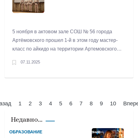
5 ноября в актовом зале СОШ № 56 города
Артёмовского прошел 1-й в этом году мастер-
класс по айкидо на территории Артемовского
муниципального округа под руководством
07.11.2025
инструктора по айкидо Виктора Попова, (3 дан
айкидо). В нем принимали участие
воспитанники Артёмовского клуба боевых
искусств «Мирный воин»: Максим Воронин,
Илья Подшивалов, Валерия Кузнецова,
азад
1
2
3
4
5
6
7
8
9
10
Впер
инструктор по айкидо ФОК «Уралец».
Недавно...
ОБРАЗОВАНИЕ