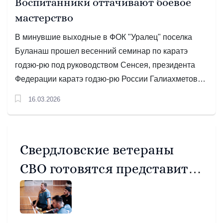
Воспитанники оттачивают боевое
мастерство
В минувшие выходные в ФОК "Уралец" поселка
Буланаш прошел весенний семинар по каратэ
годзю-рю под руководством Сенсея, президента
Федерации каратэ годзю-рю России Галиахметова
Рустема Магсумовича (3 дан по каратэ версии
16.03.2026
IOGKF, 6 дан по каратэ версии WKC, 6 дан по
каратэ версии IASKF). Организатором выступила
местная спортивная общественная организация
Свердловские ветераны
«Артёмовская Федерация боевых искусств».
СВО готовятся представить
регион на окружном «Кубке
защитников Отечества»