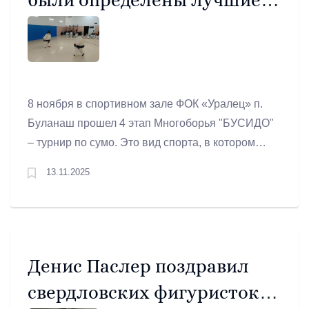
сумоисты
8 ноября в спортивном зале ФОК «Уралец» п.
Буланаш прошел 4 этап Многоборья "БУСИДО"
– турнир по сумо. Это вид спорта, в котором
два спортсмена пытаются вытолкнуть друг
13.11.2025
друга за пределы круга или заставить коснуться
земли любой частью тела, кроме стоп. Японцы
относят сумо к боевым искусствам.
Денис Паслер поздравил
свердловских фигуристок с