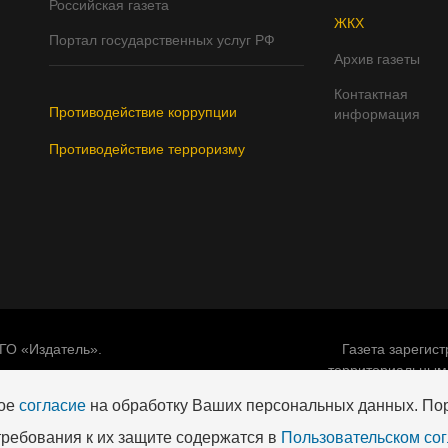
Российская газета
ЖКХ
Портал государственных услуг РФ
Архив газеты
Контактная
Противодействие коррупции
информация
Противодействие терроризму
ГО «Издатель».
Газета зарегис
территориальным
t-izdatel@mail.ru
теле
вое
согласие
на обработку Ваших персональных данных. По
Свидетельство о регистраци
требования к их защите содержатся в
Пользовательском со