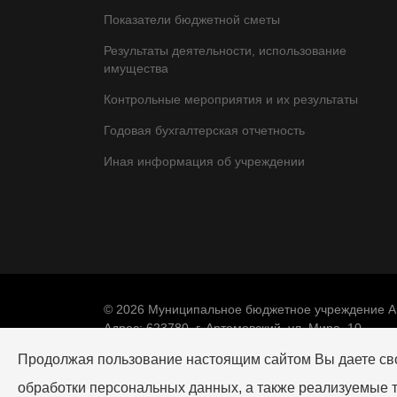
Показатели бюджетной сметы
Результаты деятельности, использование
имущества
Контрольные мероприятия и их результаты
Годовая бухгалтерская отчетность
Иная информация об учреждении
© 2026 Муниципальное бюджетное учреждение А
Адрес: 623780, г. Артемовский, ул. Мира, 10.
Телефон редакции: +7 (34363) 2-04-68, e-mail:
ar
Продолжая пользование настоящим сайтом Вы даете с
обработки персональных данных, а также реализуемые 