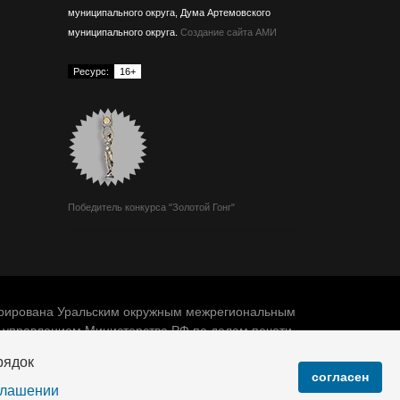
муниципального округа, Дума Артемовского
муниципального округа.
Создание сайта АМИ
Ресурс:
16+
Победитель конкурса "Золотой Гонг"
трирована Уральским окружным межрегиональным
 управлением Министерства РФ по делам печати,
радиовещания и средств массовых коммуникаций.
рядок
и средств массовой информации ПИ № 11-1599 от
согласен
13 августа 2003 года
глашении