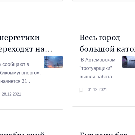
йоне улицы
дищева.
нергетики
Весь город –
ереходят на
большой като
овышенный
В Артемовском
к сообщают в
"тротуарщики”
ежим
блкоммунэнерго»,
вышли работать,
отовности
 начнется 31
когда люди
кабря и продлится
01.12.2021
начали падать. В
28.12.2021
 9 января 2022
отличие от
да. На все 10 дней
дорожников они
ециалисты
припозднились с
екратят плановые
подсыпкой. За
боты, а