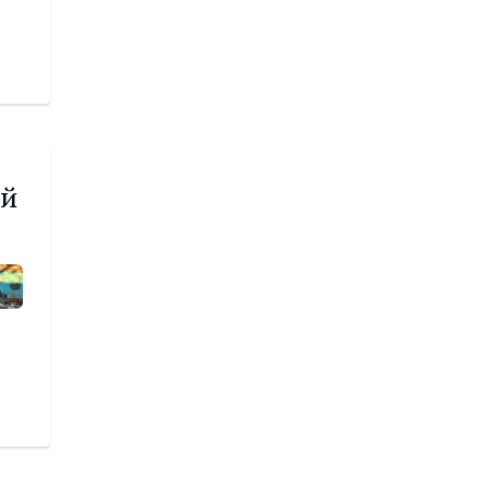
клубу «Урал»
задачу выйти в
Российскую
премьер-лигу
КУЛЬТУРА
Газманов, «Город
мастеров» и
ей
музейные квесты