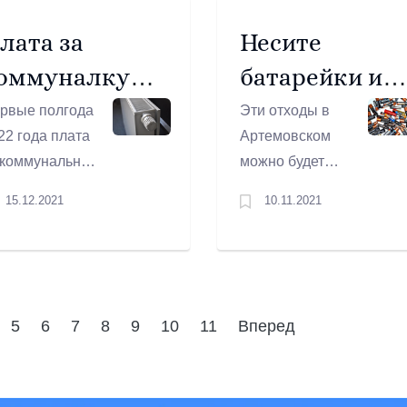
лефонному
проводит опрос
меру.
лата за
Несите
«Отношение
оммуналку
батарейки и
жителей к
раздельному
станется
ртутные лам
рвые полгода
Эти отходы в
накоплению и
22 года плата
Артемовском
режней
сбору ТКО».
 коммунальные
можно будет
луги не
сдать, начиная с
15.12.2021
10.11.2021
менится. Так
12 ноября.
шили
гиональные
асти.
вышение стоит
5
6
7
8
9
10
11
Вперед
ать летом.