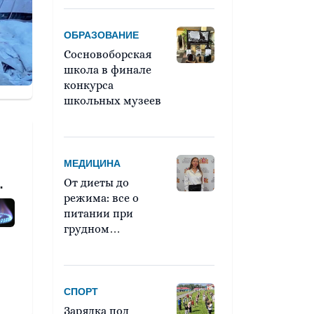
ОБРАЗОВАНИЕ
Сосновоборская
школа в финале
конкурса
школьных музеев
МЕДИЦИНА
От диеты до
режима: все о
питании при
грудном
вскармливании
СПОРТ
Зарядка под