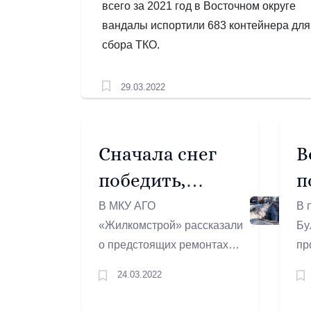
всего за 2021 год в Восточном округе
вандалы испортили 683 контейнера для
сбора ТКО.
29.03.2022
Сначала снег
В
победить,
п
потом дороги
В МКУ АГО
В 
«Жилкомстрой» рассказали
Бу
ремонтировать
о предстоящих ремонтах
пр
городских дорог.
по
24.03.2022
се
во