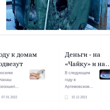
оду к домам
Деньги - на
одвезут
«Чайку» и на
«Семью»
поселке
В следующем
ланаш
году в
оизошел
Артемовском
рыв трубы на
построят два
07.01.2022
15.12.2021
ти
газопровода.
доснабжения в